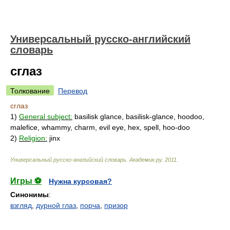
Универсальный русско-английский
словарь
сглаз
Толкование
Перевод
сглаз
1)
General subject:
basilisk glance, basilisk-glance, hoodoo,
malefice, whammy, charm, evil eye, hex, spell, hoo-doo
2)
Religion:
jinx
Универсальный русско-английский словарь
.
Академик.ру
.
2011
.
Игры ⚽
Нужна курсовая?
Синонимы
:
взгляд
,
дурной глаз
,
порча
,
призор