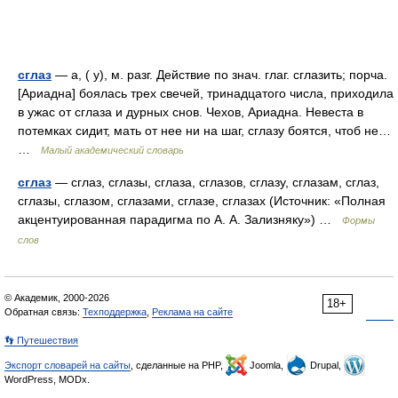
сглаз
— а, ( у), м. разг. Действие по знач. глаг. сглазить; порча.
[Ариадна] боялась трех свечей, тринадцатого числа, приходила
в ужас от сглаза и дурных снов. Чехов, Ариадна. Невеста в
потемках сидит, мать от нее ни на шаг, сглазу боятся, чтоб не…
…
Малый академический словарь
сглаз
— сглаз, сглазы, сглаза, сглазов, сглазу, сглазам, сглаз,
сглазы, сглазом, сглазами, сглазе, сглазах (Источник: «Полная
акцентуированная парадигма по А. А. Зализняку») …
Формы
слов
© Академик, 2000-2026
18+
Обратная связь:
Техподдержка
,
Реклама на сайте
👣 Путешествия
Экспорт словарей на сайты
, сделанные на PHP,
Joomla,
Drupal,
WordPress, MODx.