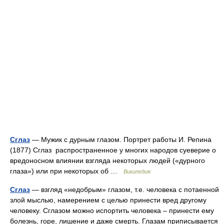
Сглаз
— Мужик с дурным глазом. Портрет работы И. Репина
(1877) Сглаз распространенное у многих народов суеверие о
вредоносном влиянии взгляда некоторых людей («дурного
глаза») или при некоторых об …
Википедия
Сглаз
— взгляд «недобрым» глазом, т.е. человека с потаенной
злой мыслью, намерением с целью принести вред другому
человеку. Сглазом можно испортить человека – принести ему
болезнь, горе, лишение и даже смерть. Глазам приписывается